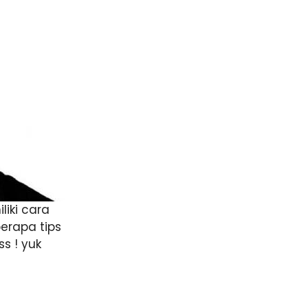
iki cara
erapa tips
s ! yuk