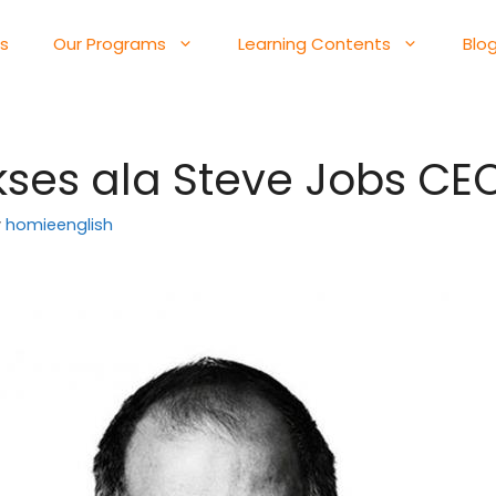
s
Our Programs
Learning Contents
Blo
kses ala Steve Jobs CE
y
homieenglish