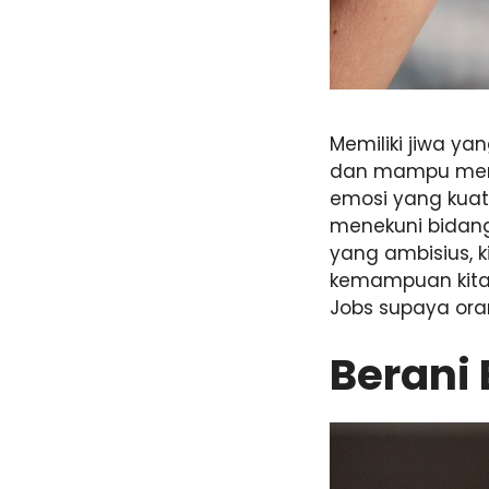
Memiliki jiwa y
dan mampu mene
emosi yang kua
menekuni bidang
yang ambisius, k
kemampuan kita.
Jobs supaya ora
Berani 