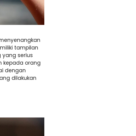
h menyenangkan
liki tampilan
yang serius
h kepada orang
uai dengan
yang dilakukan