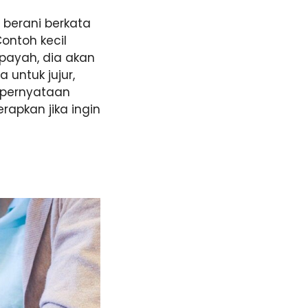
 berani berkata
ontoh kecil
 payah, dia akan
 untuk jujur,
i pernyataan
erapkan jika ingin