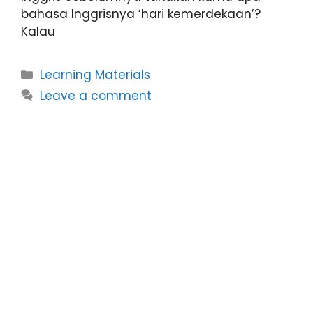
bahasa Inggrisnya ‘hari kemerdekaan’?
Kalau
Learning Materials
Leave a comment
Talking about Past
Activities and Events
August 15, 2023
by
homieenglish