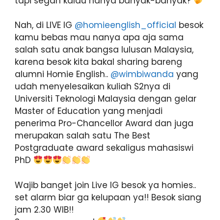
tapi segan kalau nanya banyak-banyak?
Nah, di LIVE IG
@homieenglish_official
besok
kamu bebas mau nanya apa aja sama
salah satu anak bangsa lulusan Malaysia,
karena besok kita bakal sharing bareng
alumni Homie English..
@wimbiwanda
yang
udah menyelesaikan kuliah S2nya di
Universiti Teknologi Malaysia dengan gelar
Master of Education yang menjadi
penerima Pro-Chancellor Award dan juga
merupakan salah satu The Best
Postgraduate award sekaligus mahasiswi
PhD
Wajib banget join Live IG besok ya homies..
set alarm biar ga kelupaan ya!! Besok siang
jam 2.30 WIB!!