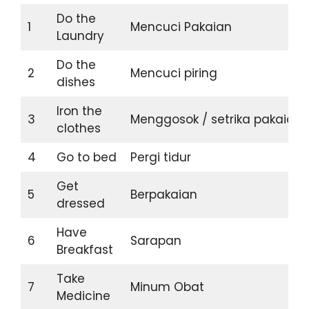
Do the
1
Mencuci Pakaian
Laundry
Do the
2
Mencuci piring
dishes
Iron the
3
Menggosok / setrika pakaian
clothes
4
Go to bed
Pergi tidur
Get
5
Berpakaian
dressed
Have
6
Sarapan
Breakfast
Take
7
Minum Obat
Medicine