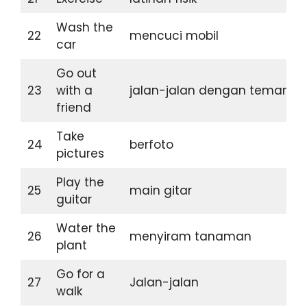
Wash the
22
mencuci mobil
car
Go out
23
with a
jalan-jalan dengan teman
friend
Take
24
berfoto
pictures
Play the
25
main gitar
guitar
Water the
26
menyiram tanaman
plant
Go for a
27
Jalan-jalan
walk