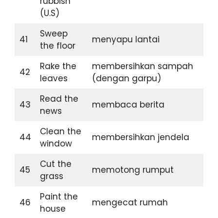
rubbish
(U.S)
Sweep
41
menyapu lantai
the floor
Rake the
membersihkan sampah
42
leaves
(dengan garpu)
Read the
43
membaca berita
news
Clean the
44
membersihkan jendela
window
Cut the
45
memotong rumput
grass
Paint the
46
mengecat rumah
house