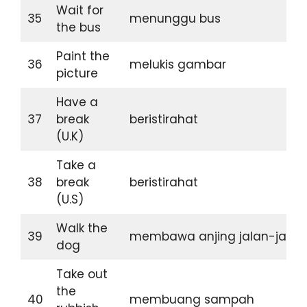
Wait for
35
menunggu bus
the bus
Paint the
36
melukis gambar
picture
Have a
37
break
beristirahat
(U.K)
Take a
38
break
beristirahat
(U.S)
Walk the
39
membawa anjing jalan-jalan
dog
Take out
the
40
membuang sampah