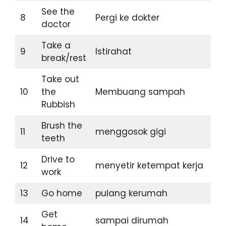
See the
8
Pergi ke dokter
doctor
Take a
9
Istirahat
break/rest
Take out
10
the
Membuang sampah
Rubbish
Brush the
11
menggosok gigi
teeth
Drive to
12
menyetir ketempat kerja
work
13
Go home
pulang kerumah
Get
14
sampai dirumah