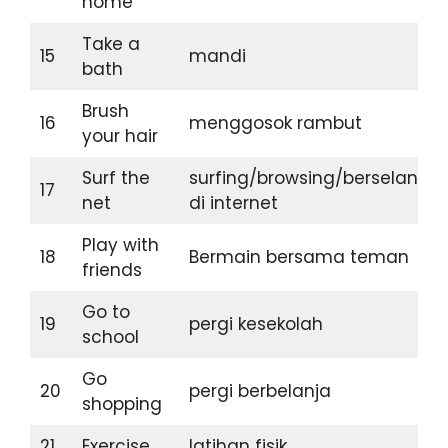
home
Take a
15
mandi
bath
Brush
16
menggosok rambut
your hair
Surf the
surfing/browsing/berselancar
17
net
di internet
Play with
18
Bermain bersama teman
friends
Go to
19
pergi kesekolah
school
Go
20
pergi berbelanja
shopping
21
Exercise
latihan fisik