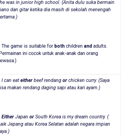
he was in junior high school. (Anita dulu suka bermain
iano dan gitar ketika dia masih di sekolah menengah
ertama.)
–
The game is suitable for
both
children
and
adults.
Permainan ini cocok untuk anak-anak dan orang
ewasa.)
 I can eat
either
beef rendang
or
chicken curry. (
Saya
isa makan rendang daging sapi atau kari ayam.
)
–
Either
Japan
or
South Korea is my dream country. (
aik Jepang atau Korea Selatan adalah negara impian
aya.
)