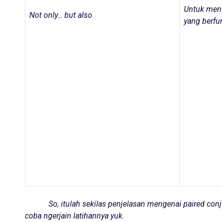
Untuk meng
Not only… but also
yang berfu
So, itulah sekilas penjelasan mengenai
paired con
coba ngerjain latihannya yuk.