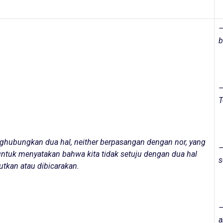
–
b
T
hubungkan dua hal, neither berpasangan dengan nor, yang
–
untuk menyatakan bahwa kita tidak setuju dengan dua hal
s
utkan atau dibicarakan.
a