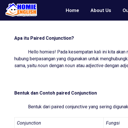
Home
About Us
Ou
Apa itu Paired Conjunction?
Hello homies! Pada kesempatan kali ini kita akan m
hubung berpasangan yang digunakan untuk menghubungkan d
sama, yaitu
noun
dengan
noun
atau
adjective
dengan
adj
Bentuk dan Contoh paired Conjunction
Bentuk dari paired conjunctive yang sering digunaka
Conjunction
Fungsi