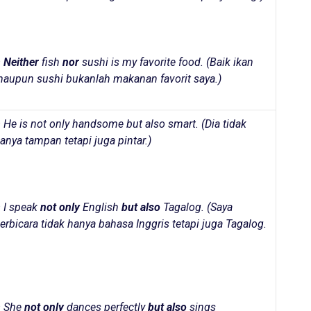
–
Neither
fish
nor
sushi is my favorite food. (
Baik ikan
aupun sushi bukanlah makanan favorit saya.
)
 He is not only handsome but also smart. (
Dia tidak
anya tampan tetapi juga pintar.
)
 I speak
not only
English
but also
Tagalog. (
Saya
erbicara tidak hanya bahasa Inggris tetapi juga Tagalog.
 She
not only
dances perfectly
but also
sings