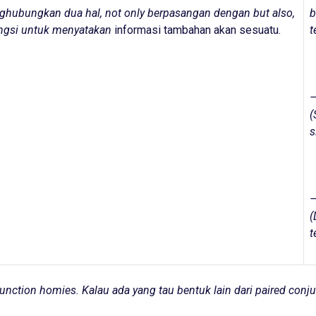
hubungkan dua hal, not only berpasangan dengan but also,
b
ngsi untuk menyatakan
informasi tambahan akan sesuatu.
t
–
(
s
–
(
t
junction
homies. Kalau ada yang tau bentuk lain dari
paired conj