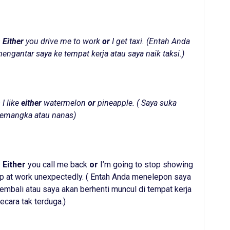
–
Either
you drive me to work
or
I get taxi. (
Entah Anda
engantar saya ke tempat kerja atau saya naik taksi.
)
 I like
either
watermelon
or
pineapple. (
Saya suka
emangka atau nanas
)
–
Either
you call me back
or
I’m going to stop showing
p at work unexpectedly. ( Entah Anda menelepon saya
embali atau saya akan berhenti muncul di tempat kerja
ecara tak terduga.)