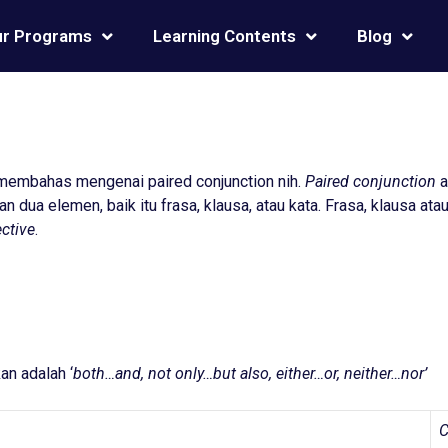
r Programs
Learning Contents
Blog
embahas mengenai paired conjunction nih.
Paired conjunction
a
ua elemen, baik itu frasa, klausa, atau kata. Frasa, klausa ata
ective
.
n adalah ‘
both…and, not only…but also, either…or, neither…nor’
C