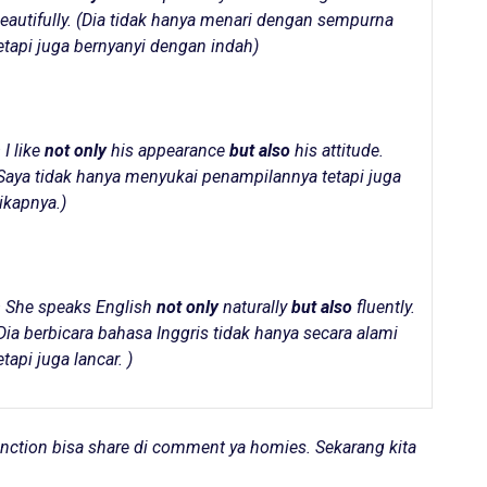
eautifully. (
Dia tidak hanya menari dengan sempurna
etapi juga bernyanyi dengan indah
)
 I like
not only
his appearance
but also
his attitude.
Saya tidak hanya menyukai penampilannya tetapi juga
ikapnya.
)
 She speaks English
not only
naturally
but also
fluently.
Dia berbicara bahasa Inggris tidak hanya secara alami
etapi juga lancar.
)
unction
bisa share di comment ya homies. Sekarang kita