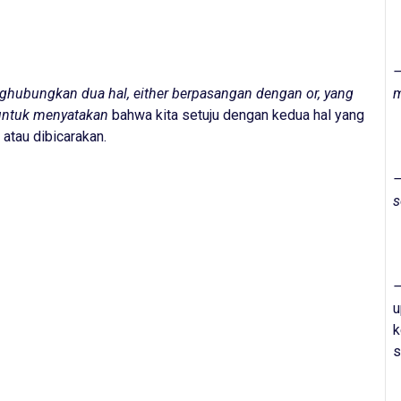
hubungkan dua hal, either berpasangan dengan or, yang
m
untuk menyatakan
bahwa kita setuju dengan kedua hal yang
atau dibicarakan.
–
s
u
k
s