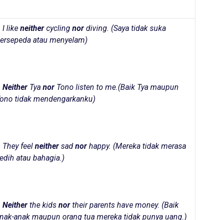
 I like
neither
cycling
nor
diving. (
Saya tidak suka
ersepeda atau menyelam
)
–
Neither
Tya
nor
Tono listen to me.(
Baik Tya maupun
ono tidak mendengarkanku
)
 They feel
neither
sad
nor
happy. (
Mereka tidak merasa
edih atau bahagia.
)
–
Neither
the kids
nor
their parents have money. (
Baik
nak-anak maupun orang tua mereka tidak punya uang.
)