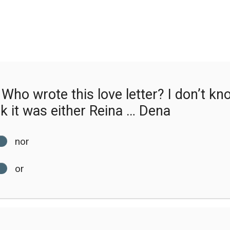
Who wrote this love letter? I don’t kno
nk it was either Reina … Dena
nor
or