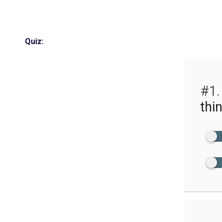
Quiz:
#1.
thi